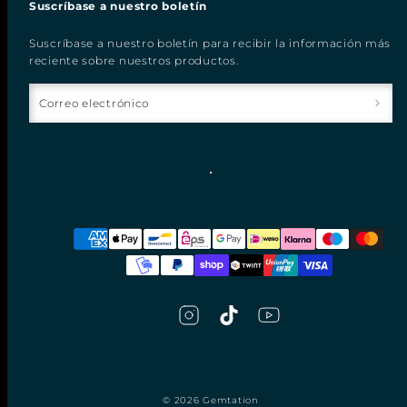
Suscríbase a nuestro boletín
Suscríbase a nuestro boletín para recibir la información más
reciente sobre nuestros productos.
Correo electrónico
Instagram
TikTok
YouTube
Métodos
de
pago
© 2026 Gemtation